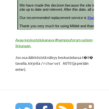
Avaa keskustelukanava #hamppuforum uuteen
ikkunaan.
Jos osa ääkkösistä näkyy keskustelussa t�ll�
tavalla, kirjoita
(ja perään
/rcharset AUTO
enter).