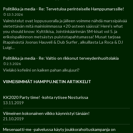
Politiikka ja media - Re: Tervetuloa perinteiselle Hamppumarssille!
13.5.2026
Valmistelut ovat loppusuoralla ja jälleen voimme nähdä marssipäivää
vietettävän mitä mainioimmassa +20-asteen säässä! Here's what
you should know: Kylttikisa, Jointinkäärinnän SM-kisat vol 5. ja
erikoispalkinnon metsästys puistotapahtumassa! Musat tarjoaa
iltapäivästä Joonas Hauveli & Dub Surfer , alkuillasta La Roca & DJ
Luigi…
Politiikka ja media - Re: Valtio on rikkonut terveydenhuoltolakia
2.5.2026
Vieläkö kofeiini on kaiken pahan alkujuuri?
VIIMEISIMMÄT HAMPPU.NETIN ARTIKKELIT
KK2020 Party time! -kohta rytisee Nosturissa
13.11.2019
Viimeinen kokonainen viikko käynnistyi tänään!
21.10.2019
Mesenaatti-me -palvelussa käyty joukkorahoituskampanja on