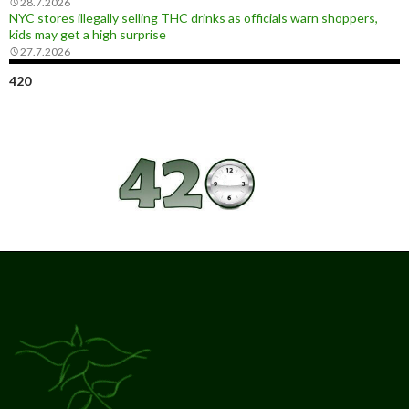
28.7.2026
NYC stores illegally selling THC drinks as officials warn shoppers,
kids may get a high surprise
27.7.2026
420