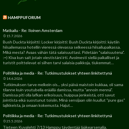
HAMPPUFORUM
Matkailu - Re: Iloinen Amsterdam
15.7.2026
Bush Duckta kirjoitti: Locker kirjoitti: Bush Duckta kirjoitti: käytiin
hiisailemassa hotellin vieressä olevassa selkeessä hiisailupaikassa.
Mikä mesta? Avaas vähän tätä salaisuuttasi. Pidetään "salaisuutena".
:=) Kiva kun sait jotain viestistäni irti. Avoimesti siellä paikalliset ja
turistit polttelevat ei siihen tarvi salaisia paikkoja, tiukemmat…
Politiikka ja media - Re: Tutkimustulokset yhteen linkitettynä
14.6.2026
Tutkimuksen tarve melkein ois... yksi päivä maistoin kukkaa, oli sama
tilanne kuin youtubella eräällä damissa, mutta "annoin mennä".
Damissa piti olla lafkan erikoisuus, huippua jenkeistä, otti savut
jointista eikä suostunut toisiin. Minä sensijaan olin kuullut "pure gas"
lajikkeista, ja omaan kokemusta. Hajut…
Politiikka ja media - Re: Tutkimustulokset yhteen linkitettynä
25.5.2026
Tieteen Kuvalehti 7/13 Hamppu täydentää lääkearsenalia.