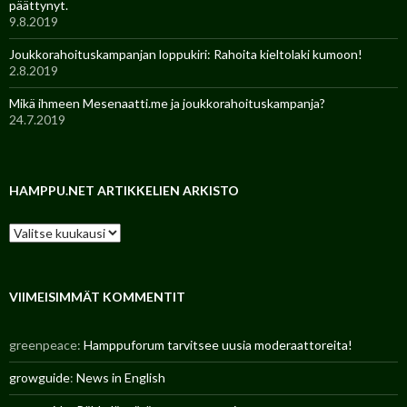
päättynyt.
9.8.2019
Joukkorahoituskampanjan loppukiri: Rahoita kieltolaki kumoon!
2.8.2019
Mikä ihmeen Mesenaatti.me ja joukkorahoituskampanja?
24.7.2019
HAMPPU.NET ARTIKKELIEN ARKISTO
H
a
m
p
p
VIIMEISIMMÄT KOMMENTIT
u
.
greenpeace
:
Hamppuforum tarvitsee uusia moderaattoreita!
n
e
growguide
:
News in English
t
a