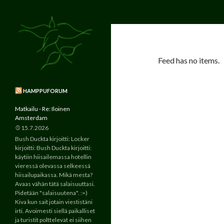
Suomen suurin ja vanhin kannabista
Etsi
Hamppu.net
käsittelevä verkkoyhteisö jo
vuodesta 2000.
Feed has no items.
HAMPPUFORUM
Matkailu - Re: Iloinen
Amsterdam
15.7.2026
Bush Duckta kirjoitti: Locker
kirjoitti: Bush Duckta kirjoitti:
käytiin hiisailemassa hotellin
vieressä olevassa selkeessä
hiisailupaikassa. Mikä mesta?
Avaas vähän tätä salaisuuttasi.
Pidetään "salaisuutena". :=)
Kiva kun sait jotain viestistäni
irti. Avoimesti siellä paikalliset
ja turistit polttelevat ei siihen