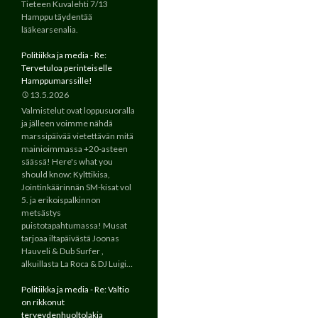
Tieteen Kuvalehti 7/13
Hamppu täydentää
lääkearsenalia.
Politiikka ja media - Re:
Tervetuloa perinteiselle
Hamppumarssille!
13.5.2026
Valmistelut ovat loppusuoralla
ja jälleen voimme nähdä
marssipäivää vietettävän mitä
mainioimmassa +20-asteen
säässä! Here's what you
should know: Kylttikisa,
Jointinkäärinnän SM-kisat vol
5. ja erikoispalkinnon
metsästys
puistotapahtumassa! Musat
tarjoaa iltapäivästä Joonas
Hauveli & Dub Surfer ,
alkuillasta La Roca & DJ Luigi…
Politiikka ja media - Re: Valtio
on rikkonut
terveydenhuoltolakia