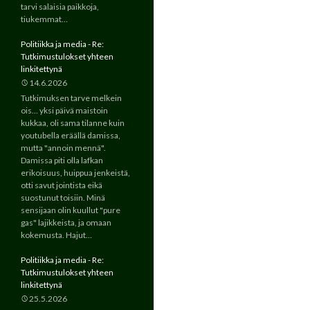
tarvi salaisia paikkoja,
tiukemmat…
Politiikka ja media - Re:
Tutkimustulokset yhteen
linkitettynä
14.6.2026
Tutkimuksen tarve melkein
ois... yksi päivä maistoin
kukkaa, oli sama tilanne kuin
youtubella eräällä damissa,
mutta "annoin mennä".
Damissa piti olla lafkan
erikoisuus, huippua jenkeistä,
otti savut jointista eikä
suostunut toisiin. Minä
sensijaan olin kuullut "pure
gas" lajikkeista, ja omaan
kokemusta. Hajut…
Politiikka ja media - Re:
Tutkimustulokset yhteen
linkitettynä
25.5.2026