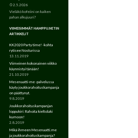
2.5.2026
Vieläkö kofeiini on kaiken
pahan alkujuuri?
VIIMEISIMMÄT HAMPPU.NETIN
ARTIKKELIT
KK2020 Party time! -kohta
rytisee Nosturissa
13.11.2019
Viimeinen kokonainen viikko
käynnistyi tänään!
21.10.2019
Mesenaatti-me -palvelussa
käyty joukkorahoituskampanja
on päättynyt.
9.8.2019
Joukkorahoituskampanjan
loppukiri: Rahoita kieltolaki
kumoon!
2.8.2019
Mikä ihmeen Mesenaatti.me
ja joukkorahoituskampanja?