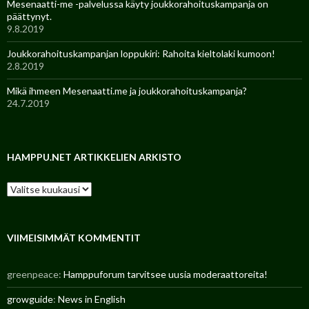
Mesenaatti-me -palvelussa käyty joukkorahoituskampanja on
päättynyt.
9.8.2019
Joukkorahoituskampanjan loppukiri: Rahoita kieltolaki kumoon!
2.8.2019
Mikä ihmeen Mesenaatti.me ja joukkorahoituskampanja?
24.7.2019
HAMPPU.NET ARTIKKELIEN ARKISTO
H
a
m
p
p
VIIMEISIMMÄT KOMMENTIT
u
.
greenpeace
:
Hamppuforum tarvitsee uusia moderaattoreita!
n
e
growguide
:
News in English
t