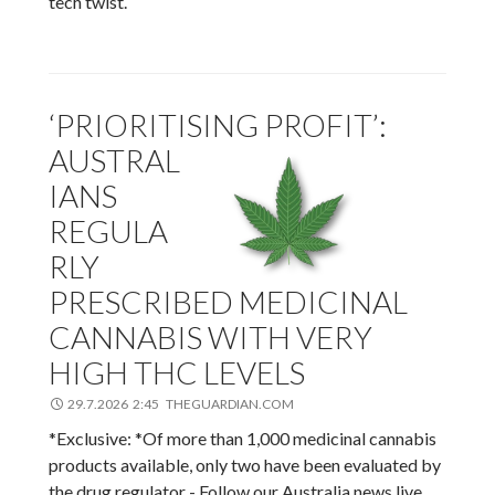
tech twist.
‘PRIORITISING PROFIT’:
AUSTRAL
IANS
REGULA
RLY
PRESCRIBED MEDICINAL
CANNABIS WITH VERY
HIGH THC LEVELS
29.7.2026 2:45 THEGUARDIAN.COM
*Exclusive: *Of more than 1,000 medicinal cannabis
products available, only two have been evaluated by
the drug regulator - Follow our Australia news live