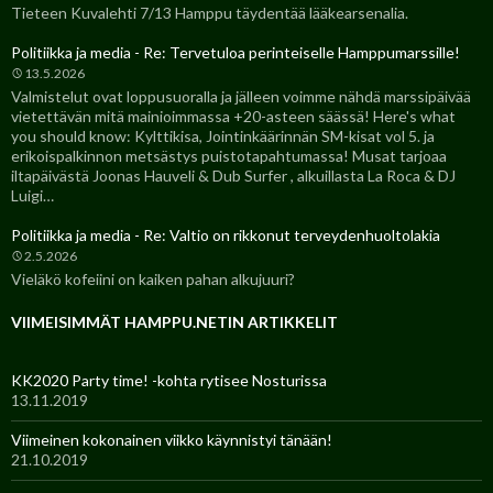
Tieteen Kuvalehti 7/13 Hamppu täydentää lääkearsenalia.
Politiikka ja media - Re: Tervetuloa perinteiselle Hamppumarssille!
13.5.2026
Valmistelut ovat loppusuoralla ja jälleen voimme nähdä marssipäivää
vietettävän mitä mainioimmassa +20-asteen säässä! Here's what
you should know: Kylttikisa, Jointinkäärinnän SM-kisat vol 5. ja
erikoispalkinnon metsästys puistotapahtumassa! Musat tarjoaa
iltapäivästä Joonas Hauveli & Dub Surfer , alkuillasta La Roca & DJ
Luigi…
Politiikka ja media - Re: Valtio on rikkonut terveydenhuoltolakia
2.5.2026
Vieläkö kofeiini on kaiken pahan alkujuuri?
VIIMEISIMMÄT HAMPPU.NETIN ARTIKKELIT
KK2020 Party time! -kohta rytisee Nosturissa
13.11.2019
Viimeinen kokonainen viikko käynnistyi tänään!
21.10.2019