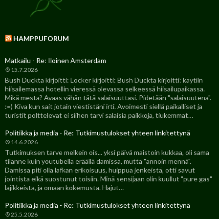
HAMPPUFORUM
Matkailu - Re: Iloinen Amsterdam
15.7.2026
Bush Duckta kirjoitti: Locker kirjoitti: Bush Duckta kirjoitti: käytiin
hiisailemassa hotellin vieressä olevassa selkeessä hiisailupaikassa.
Mikä mesta? Avaas vähän tätä salaisuuttasi. Pidetään "salaisuutena".
:=) Kiva kun sait jotain viestistäni irti. Avoimesti siellä paikalliset ja
turistit polttelevat ei siihen tarvi salaisia paikkoja, tiukemmat…
Politiikka ja media - Re: Tutkimustulokset yhteen linkitettynä
14.6.2026
Tutkimuksen tarve melkein ois... yksi päivä maistoin kukkaa, oli sama
tilanne kuin youtubella eräällä damissa, mutta "annoin mennä".
Damissa piti olla lafkan erikoisuus, huippua jenkeistä, otti savut
jointista eikä suostunut toisiin. Minä sensijaan olin kuullut "pure gas"
lajikkeista, ja omaan kokemusta. Hajut…
Politiikka ja media - Re: Tutkimustulokset yhteen linkitettynä
25.5.2026