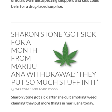
officials warn unsuspecting shoppers and kids could
be in for a drug-laced surprise.
SHARON STONE ‘GOT SICK’
FOR A
MONTH
FROM
MARIJU
ANA WITHDRAWAL: ‘THEY
PUT SO MUCH STUFF IN IT’
24.7.2026 16:39 NYPOST.COM
Sharon Stone got sick after she quit smoking weed,
claiming they put more things in marijuana today.