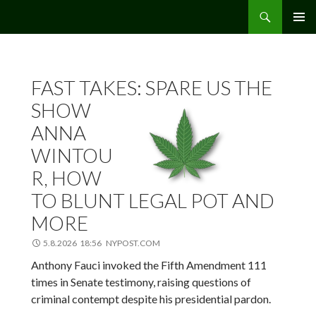
Etsi
Hamppu.net
SIIRRY
ENSISIJ
SISÄLTÖÖN
VALIKK
FAST TAKES: SPARE US THE
SHOW
ANNA
WINTOU
R, HOW
TO BLUNT LEGAL POT AND
MORE
5.8.2026 18:56 NYPOST.COM
Anthony Fauci invoked the Fifth Amendment 111
times in Senate testimony, raising questions of
criminal contempt despite his presidential pardon.