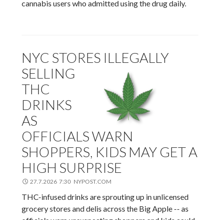
cannabis users who admitted using the drug daily.
NYC STORES ILLEGALLY
SELLING
THC
DRINKS
AS
OFFICIALS WARN
SHOPPERS, KIDS MAY GET A
HIGH SURPRISE
27.7.2026 7:30 NYPOST.COM
THC-infused drinks are sprouting up in unlicensed
grocery stores and delis across the Big Apple -- as