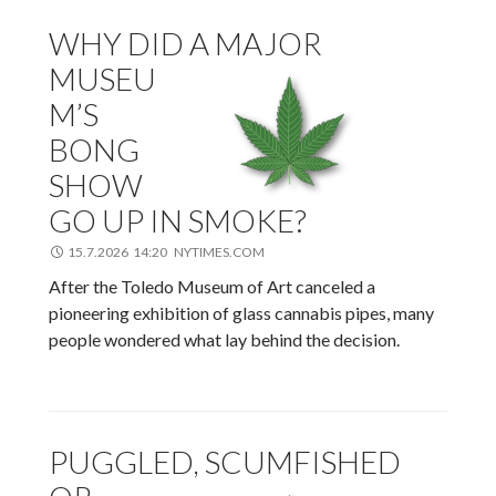
WHY DID A MAJOR
MUSEU
M’S
BONG
SHOW
GO UP IN SMOKE?
15.7.2026 14:20 NYTIMES.COM
After the Toledo Museum of Art canceled a
pioneering exhibition of glass cannabis pipes, many
people wondered what lay behind the decision.
PUGGLED, SCUMFISHED