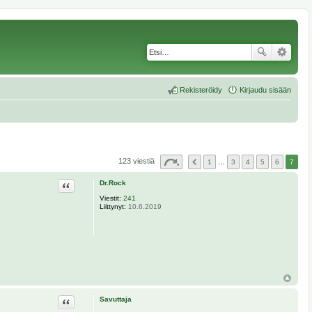
Rekisteröidy
Kirjaudu sisään
123 viestiä
1
…
3
4
5
6
7
Lainaa
Dr.Rock
Viestit:
241
Liittynyt:
10.6.2019
Lainaa
Savuttaja