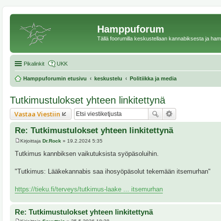
Hamppuforum
Tällä foorumilla keskustellaan kannabiksesta ja ha
Pikalinkit
UKK
Hamppuforumin etusivu
keskustelu
Politiikka ja media
Tutkimustulokset yhteen linkitettynä
Vastaa Viestiin
Re: Tutkimustulokset yhteen linkitettynä
Kirjoittaja
Dr.Rock
»
19.2.2024 5:35
V
i
Tutkimus kannbiksen vaikutuksista syöpäsoluihin.
e
s
t
"Tutkimus: Lääkekannabis saa ihosyöpäsolut tekemään itsemurhan"
i
https://tieku.fi/terveys/tutkimus-laake ... itsemurhan
Re: Tutkimustulokset yhteen linkitettynä