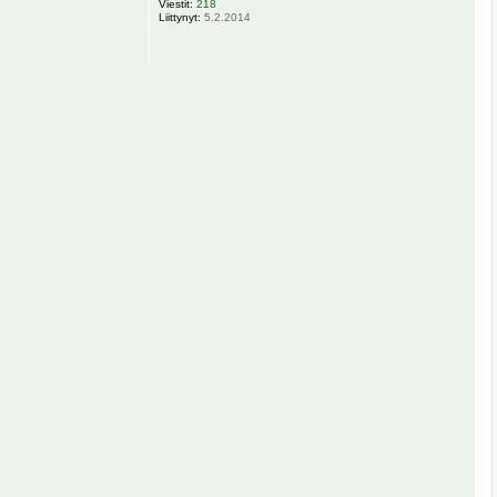
Viestit:
218
Liittynyt:
5.2.2014